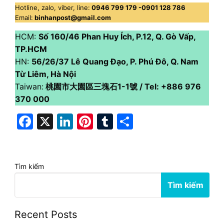
Hotline, zalo, viber, line:
0946 799 179 -0901 128 786
Email:
binhanpost@gmail.com
HCM:
Số 160/46 Phan Huy Ích, P.12, Q. Gò Vấp,
TP.HCM
HN:
56/26/37 Lê Quang Đạo, P. Phú Đô, Q. Nam
Từ Liêm, Hà Nội
Taiwan:
桃園市大園區三塊石1-1號 / Tel: +886 976
370 000
Facebook
X
LinkedIn
Pinterest
Tumblr
Share
Tìm kiếm
Tìm kiếm
Recent Posts