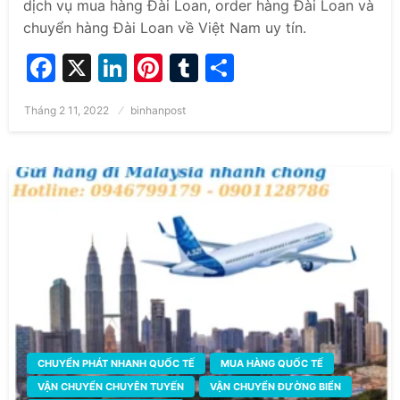
dịch vụ mua hàng Đài Loan, order hàng Đài Loan và
chuyển hàng Đài Loan về Việt Nam uy tín.
Facebook
X
LinkedIn
Pinterest
Tumblr
Share
Posted
Tháng 2 11, 2022
binhanpost
on
CHUYỂN PHÁT NHANH QUỐC TẾ
MUA HÀNG QUỐC TẾ
VẬN CHUYỂN CHUYÊN TUYẾN
VẬN CHUYỂN ĐƯỜNG BIỂN