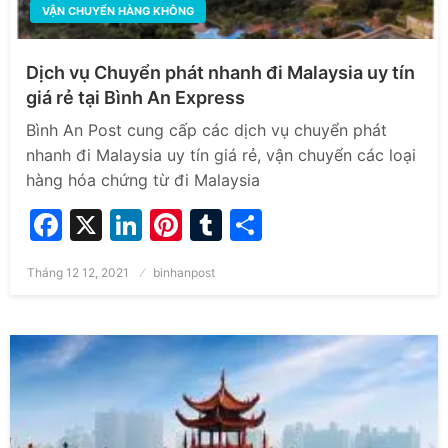
VẬN CHUYỂN HÀNG KHÔNG
Dịch vụ Chuyển phát nhanh đi Malaysia uy tín
giá rẻ tại Bình An Express
Bình An Post cung cấp các dịch vụ chuyển phát
nhanh đi Malaysia uy tín giá rẻ, vận chuyển các loại
hàng hóa chứng từ đi Malaysia
Facebook
X
LinkedIn
Pinterest
Tumblr
Share
Posted
Tháng 12 12, 2021
binhanpost
on