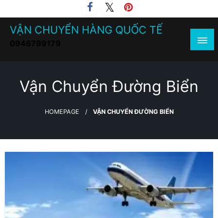
Skip
to
VẬN CHUYỂN HÀNG QUỐC TẾ
content
0946799179
Vận Chuyển Đường Biển
HOMEPAGE
VẬN CHUYỂN ĐƯỜNG BIỂN