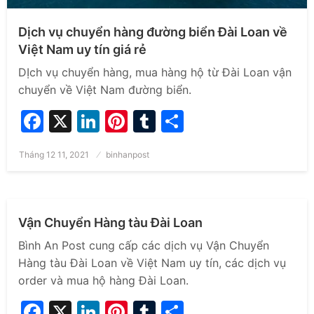
Dịch vụ chuyển hàng đường biển Đài Loan về
Việt Nam uy tín giá rẻ
DỊch vụ chuyển hàng, mua hàng hộ từ Đài Loan vận
chuyển về Việt Nam đường biển.
Facebook
X
LinkedIn
Pinterest
Tumblr
Share
Posted
Tháng 12 11, 2021
binhanpost
CHUYỂN PHÁT NHANH QUỐC TẾ
VẬN CHUYỂN CHUYÊN TUYẾN
on
VẬN CHUYỂN ĐƯỜNG BIỂN
VẬN CHUYỂN HÀNG KHÔNG
Vận Chuyển Hàng tàu Đài Loan
Bình An Post cung cấp các dịch vụ Vận Chuyển
Hàng tàu Đài Loan về Việt Nam uy tín, các dịch vụ
order và mua hộ hàng Đài Loan.
Facebook
X
LinkedIn
Pinterest
Tumblr
Share