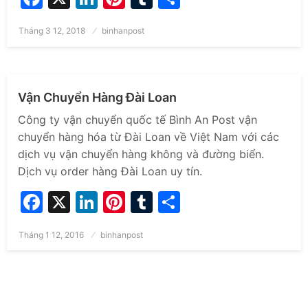
Posted
Tháng 3 12, 2018
binhanpost
CHUYỂN PHÁT NHANH QUỐC TẾ
VẬN CHUYỂN CHUYÊN TUYẾN
on
VẬN CHUYỂN ĐƯỜNG BIỂN
VẬN CHUYỂN HÀNG KHÔNG
Vận Chuyển Hàng Đài Loan
Công ty vận chuyển quốc tế Bình An Post vận
chuyển hàng hóa từ Đài Loan về Việt Nam với các
dịch vụ vận chuyển hàng không và đường biển.
Dịch vụ order hàng Đài Loan uy tín.
Facebook
X
LinkedIn
Pinterest
Tumblr
Share
Posted
Tháng 1 12, 2016
binhanpost
on