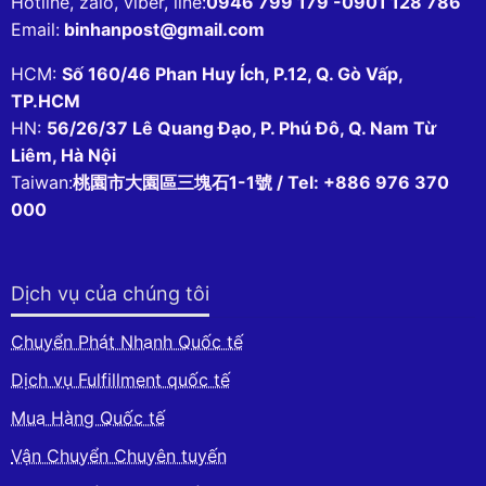
Hotline, zalo, viber, line:
0946 799 179 -0901 128 786
Email:
binhanpost@gmail.com
HCM:
Số 160/46 Phan Huy Ích, P.12, Q. Gò Vấp,
TP.HCM
HN:
56/26/37 Lê Quang Đạo, P. Phú Đô, Q. Nam Từ
Liêm, Hà Nội
Taiwan:
桃園市大園區三塊石1-1號 / Tel: +886 976 370
000
Dịch vụ của chúng tôi
Chuyển Phát Nhanh Quốc tế
Dịch vụ Fulfillment quốc tế
Mua Hàng Quốc tế
Vận Chuyển Chuyên tuyến