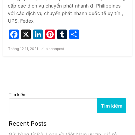
cấp các dịch vụ chuyển phát nhanh đi Philippines
với các dịch vụ chuyển phát nhanh quốc tế uy tín ,
UPS, Fedex
Facebook
X
LinkedIn
Pinterest
Tumblr
Share
Posted
Tháng 12 11, 2021
binhanpost
on
Tìm kiếm
Tìm kiếm
Recent Posts
Gửi hàng từ Đài Loan về Việt Nam uy tín, giá rẻ