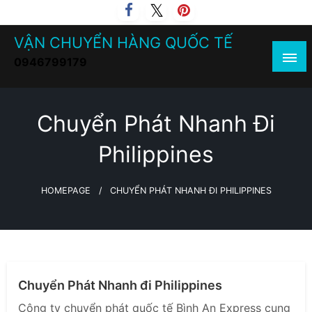
Skip
to
VẬN CHUYỂN HÀNG QUỐC TẾ
content
0946799179
Chuyển Phát Nhanh Đi
Philippines
HOMEPAGE
CHUYỂN PHÁT NHANH ĐI PHILIPPINES
CHUYỂN PHÁT NHANH QUỐC TẾ
VẬN CHUYỂN HÀNG KHÔNG
Chuyển Phát Nhanh đi Philippines
Công ty chuyển phát quốc tế Bình An Express cung